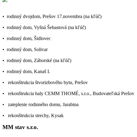
•
rodinný dvojdom, Prešov 17.novembra (na kľúč)
•
rodinný dom, Vyšná Šebastová (na kľúč)
•
rodinný dom, Šidlovec
•
rodinný dom, Solivar
•
rodinný dom, Záborské (na kľúč)
•
rodinný dom, Kanaš I.
• rekonštrukcia štvorizbového bytu, Prešov
• rekonštrukcia haly CEMM THOMÉ, s.r.o., Budovateľská Prešov
• zateplenie rodinného domu, Jarabina
• rekonštrukcia strechy, Kysak
MM stav s.r.o.