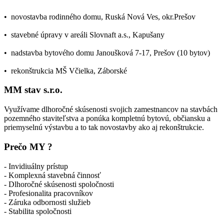
• novostavba rodinného domu, Ruská Nová Ves, okr.Prešov
• stavebné úpravy v areáli Slovnaft a.s., Kapušany
• nadstavba bytového domu Janoušková 7-17, Prešov (10 bytov)
• rekonštrukcia MŠ Včielka, Záborské
MM stav s.r.o.
Využívame dlhoročné skúsenosti svojich zamestnancov na stavbách
pozemného staviteľstva a ponúka kompletnú bytovú, občiansku a
priemyselnú výstavbu a to tak novostavby ako aj rekonštrukcie.
Prečo MY ?
- Invidiuálny prístup
- Komplexná stavebná činnosť
- Dlhoročné skúsenosti spoločnosti
- Profesionalita pracovníkov
- Záruka odbornosti služieb
- Stabilita spoločnosti