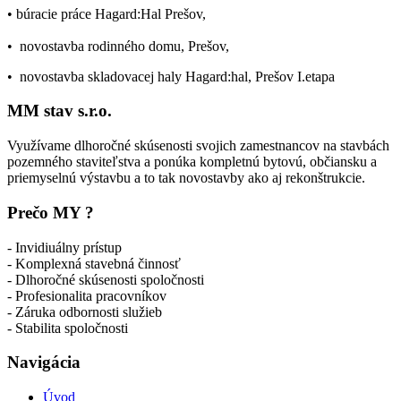
• búracie práce Hagard:Hal Prešov,
• novostavba rodinného domu, Prešov,
• novostavba skladovacej haly Hagard:hal, Prešov I.etapa
MM stav s.r.o.
Využívame dlhoročné skúsenosti svojich zamestnancov na stavbách
pozemného staviteľstva a ponúka kompletnú bytovú, občiansku a
priemyselnú výstavbu a to tak novostavby ako aj rekonštrukcie.
Prečo MY ?
- Invidiuálny prístup
- Komplexná stavebná činnosť
- Dlhoročné skúsenosti spoločnosti
- Profesionalita pracovníkov
- Záruka odbornosti služieb
- Stabilita spoločnosti
Navigácia
Úvod