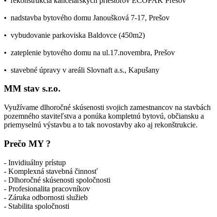
• rekonštrukcia kancelárskych priestorov ECOPAK Prešov
• nadstavba bytového domu Janoušková 7-17, Prešov
• vybudovanie parkoviska Baldovce (450m2)
• zateplenie bytového domu na ul.17.novembra, Prešov
• stavebné úpravy v areáli Slovnaft a.s., Kapušany
MM stav s.r.o.
Využívame dlhoročné skúsenosti svojich zamestnancov na stavbách
pozemného staviteľstva a ponúka kompletnú bytovú, občiansku a
priemyselnú výstavbu a to tak novostavby ako aj rekonštrukcie.
Prečo MY ?
- Invidiuálny prístup
- Komplexná stavebná činnosť
- Dlhoročné skúsenosti spoločnosti
- Profesionalita pracovníkov
- Záruka odbornosti služieb
- Stabilita spoločnosti